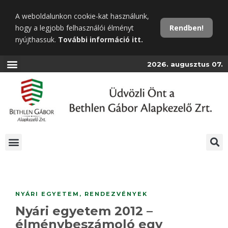
Ugrás
A weboldalunkon cookie-kat használunk,
a
hogy a legjobb felhasználói élményt
Rendben!
fő
nyújthassuk.
További információ itt.
tartalomra
2026. augusztus 07.
NYÁRI EGYETEM
,
RENDEZVÉNYEK
Nyári egyetem 2012 –
élménybeszámoló egy