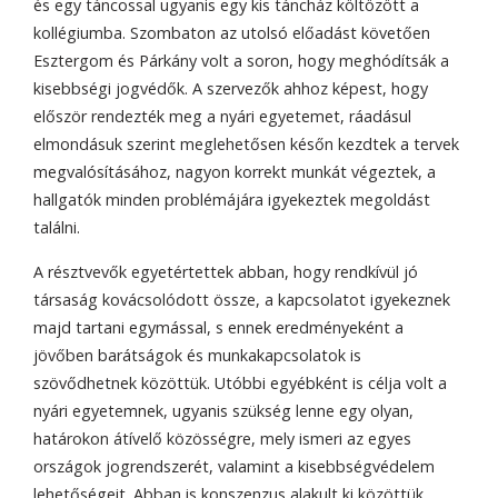
és egy táncossal ugyanis egy kis táncház költözött a
kollégiumba. Szombaton az utolsó előadást követően
Esztergom és Párkány volt a soron, hogy meghódítsák a
kisebbségi jogvédők. A szervezők ahhoz képest, hogy
először rendezték meg a nyári egyetemet, ráadásul
elmondásuk szerint meglehetősen későn kezdtek a tervek
megvalósításához, nagyon korrekt munkát végeztek, a
hallgatók minden problémájára igyekeztek megoldást
találni.
A résztvevők egyetértettek abban, hogy rendkívül jó
társaság kovácsolódott össze, a kapcsolatot igyekeznek
majd tartani egymással, s ennek eredményeként a
jövőben barátságok és munkakapcsolatok is
szövődhetnek közöttük. Utóbbi egyébként is célja volt a
nyári egyetemnek, ugyanis szükség lenne egy olyan,
határokon átívelő közösségre, mely ismeri az egyes
országok jogrendszerét, valamint a kisebbségvédelem
lehetőségeit. Abban is konszenzus alakult ki közöttük,