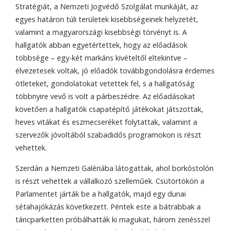
Stratégiát, a Nemzeti Jogvédő Szolgálat munkáját, az
egyes határon túli területek kisebbségeinek helyzetét,
valamint a magyarországi kisebbségi törvényt is. A
hallgatók abban egyetértettek, hogy az előadások
többsége – egy-két markáns kivételtől eltekintve –
élvezetesek voltak, jó előadók továbbgondolásra érdemes
ötleteket, gondolatokat vetettek fel, s a hallgatóság
többnyire vevő is volt a párbeszédre. Az előadásokat
követően a hallgatók csapatépítő játékokat játszottak,
heves vitákat és eszmecseréket folytattak, valamint a
szervezők jóvoltából szabadidős programokon is részt
vehettek.
Szerdán a Nemzeti Galériába látogattak, ahol borkóstolón
is részt vehettek a vállalkozó szelleműek. Csütörtökön a
Parlamentet járták be a hallgatók, majd egy dunai
sétahajókázás következett. Péntek este a bátrabbak a
táncparketten próbálhatták ki magukat, három zenésszel