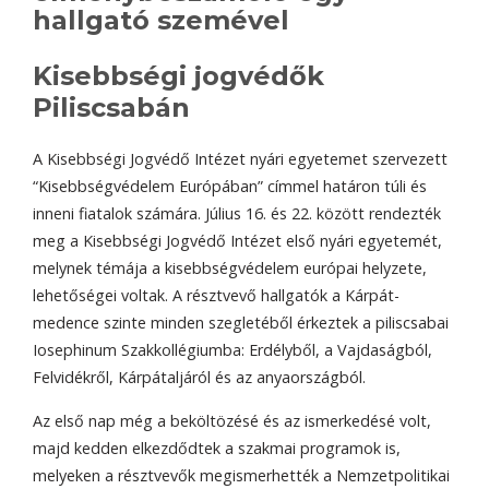
hallgató szemével
Kisebbségi jogvédők
Piliscsabán
A Kisebbségi Jogvédő Intézet nyári egyetemet szervezett
“Kisebbségvédelem Európában” címmel határon túli és
inneni fiatalok számára. Július 16. és 22. között rendezték
meg a Kisebbségi Jogvédő Intézet első nyári egyetemét,
melynek témája a kisebbségvédelem európai helyzete,
lehetőségei voltak. A résztvevő hallgatók a Kárpát-
medence szinte minden szegletéből érkeztek a piliscsabai
Iosephinum Szakkollégiumba: Erdélyből, a Vajdaságból,
Felvidékről, Kárpátaljáról és az anyaországból.
Az első nap még a beköltözésé és az ismerkedésé volt,
majd kedden elkezdődtek a szakmai programok is,
melyeken a résztvevők megismerhették a Nemzetpolitikai