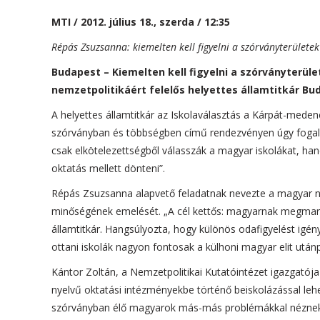
MTI / 2012. július 18., szerda / 12:35
Répás Zsuzsanna: kiemelten kell figyelni a szórványterület
Budapest – Kiemelten kell figyelni a szórványterül
nemzetpolitikáért felelős helyettes államtitkár B
A helyettes államtitkár az Iskolaválasztás a Kárpát-mede
szórványban és többségben című rendezvényen úgy fogalma
csak elkötelezettségből válasszák a magyar iskolákat, h
oktatás mellett dönteni”.
Répás Zsuzsanna alapvető feladatnak nevezte a magyar ny
minőségének emelését. „A cél kettős: magyarnak megmarad
államtitkár. Hangsúlyozta, hogy különös odafigyelést igén
ottani iskolák nagyon fontosak a külhoni magyar elit utá
Kántor Zoltán, a Nemzetpolitikai Kutatóintézet igazgatója
nyelvű oktatási intézményekbe történő beiskolázással leh
szórványban élő magyarok más-más problémákkal néznek 