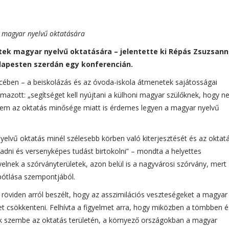
ek magyar nyelvű oktatására
etek magyar nyelvű oktatására – jelentette ki Répás Zsuzsan
udapesten szerdán egy konferencián.
ncében – a beiskolázás és az óvoda-iskola átmenetek sajátosságai
zott: „segítséget kell nyújtani a külhoni magyar szülőknek, hogy n
anem az oktatás minősége miatt is érdemes legyen a magyar nyelvű
elvű oktatás minél szélesebb körben való kiterjesztését és az oktat
ni és versenyképes tudást birtokolni” – mondta a helyettes
yelnek a szórványterületek, azon belül is a nagyvárosi szórvány, mert
npótlása szempontjából.
 röviden arról beszélt, hogy az asszimilációs veszteségeket a magyar
et csökkenteni. Felhívta a figyelmet arra, hogy miközben a tömbben é
szembe az oktatás területén, a környező országokban a magyar