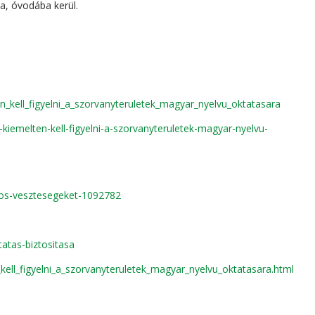
a, óvodába kerül.
n_kell_figyelni_a_szorvanyteruletek_magyar_nyelvu_oktatasara
iemelten-kell-figyelni-a-szorvanyteruletek-magyar-nyelvu-
cios-vesztesegeket-1092782
tatas-biztositasa
kell_figyelni_a_szorvanyteruletek_magyar_nyelvu_oktatasara.html