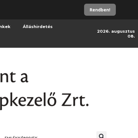
Rendben!
inkek
Álláshirdetés
2026. augusztus
08.