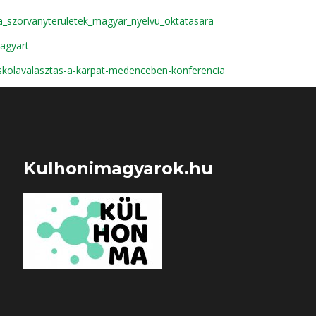
a_szorvanyteruletek_magyar_nyelvu_oktatasara
agyart
iskolavalasztas-a-karpat-medenceben-konferencia
Kulhonimagyarok.hu