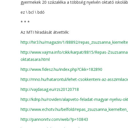
gyermekek 20 százaléka a többség nyelvén oktató iskoláb
ez \ bcl \ bdó
* * *
Az MTI híradását átvették:
http://hir3.hu/magazin/1/88892/repas_zsuzsanna_kiemelte
http://www.vajma.info/cikk/karpat/8815/Repas-Zsuzsanna-k
oktatasara.html
http://www.fidesz.hu/index.php?Cikk=182890
http://mno.hu/hatarontul/lehet-csokkenteni-az-asszimila
http://vajdasag.eu/rzs20120718
http://kdnp.hu/roviden/alapveto-feladat-magyar-nyelvu-ok
http://www.echotv.hu/belfold/repas_zsuzsanna_kiemelten_
http://pannonrtv.com/web/?p=10843