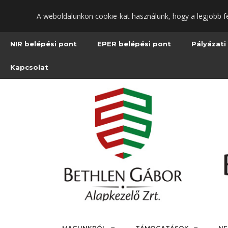
Ugrás
A weboldalunkon cookie-kat használunk, hogy a legjobb f
a
fő
tartalomra
NIR belépési pont
EPER belépési pont
Pályázati
Kapcsolat