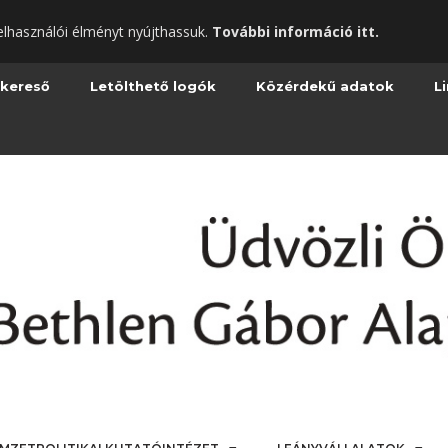
elhasználói élményt nyújthassuk.
További információ itt.
 kereső
Letölthető logók
Közérdekű adatok
L