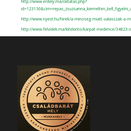
http://www.erdely.ma/oktatas.php?
id=123130&cim=repas_zsuzsanna_kiemelten_kell_figyelni_
http://www.nyest.hu/hirek/a-minoseg-miatt-valasszak-a-m
http://www.felvidek.ma/kitekinto/karpat-medence/34823-