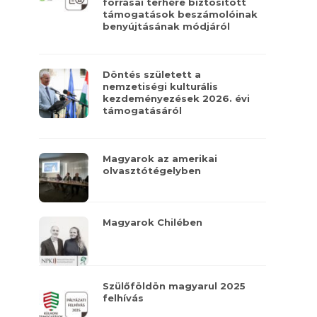
forrásai terhére biztosított
támogatások beszámolóinak
benyújtásának módjáról
Döntés született a
nemzetiségi kulturális
kezdeményezések 2026. évi
támogatásáról
Magyarok az amerikai
olvasztótégelyben
Magyarok Chilében
Szülőföldön magyarul 2025
felhívás