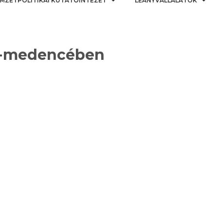
MZETPOLITIKAI KUTATÓINTÉZET
LEÁNYVÁLLALATOK
át-medencében