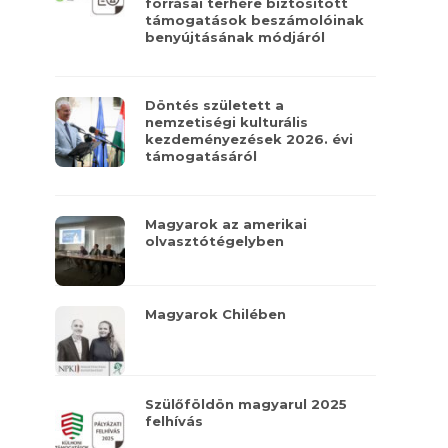
forrásai terhére biztosított
támogatások beszámolóinak
benyújtásának módjáról
Döntés született a
nemzetiségi kulturális
kezdeményezések 2026. évi
támogatásáról
Magyarok az amerikai
olvasztótégelyben
Magyarok Chilében
Szülőföldön magyarul 2025
felhívás