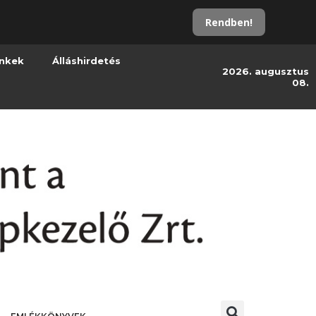
Rendben!
inkek
Álláshirdetés
2026. augusztus
08.