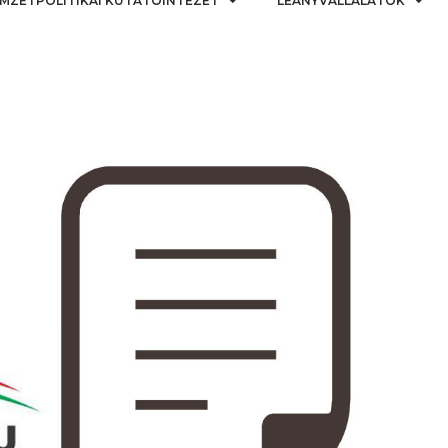
MZETPOLITIKAI KUTATÓINTÉZET
LEÁNYVÁLLALATOK