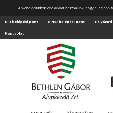
Ugrás
A weboldalunkon cookie-kat használunk, hogy a legjobb f
a
fő
tartalomra
NIR belépési pont
EPER belépési pont
Pályázati
Kapcsolat