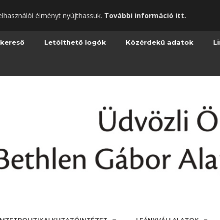
elhasználói élményt nyújthassuk.
További információ itt.
 kereső
Letölthető logók
Közérdekű adatok
L