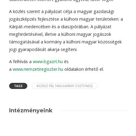
A közlés szerint a pályázat célja a magyar gazdasági
jogászképzés fejlesztése a külhoni magyar területeken: a
Kárpát-medencében és a diaszpórában. A pályázat
meghirdetésével, illetve a külhoni magyar jogászok
támogatásával a kormány a külhoni magyar közösségek
jogi gyarapodását akarja segíteni.
A felhívás a
www.bgazrt.hu
és
a
www.nemzetiregiszter.hu
oldalakon érhető el.
TAGS
#SZÁSZ PÁL TANULMÁNYI ÖSZTÖNDÍJ
Intézményeink