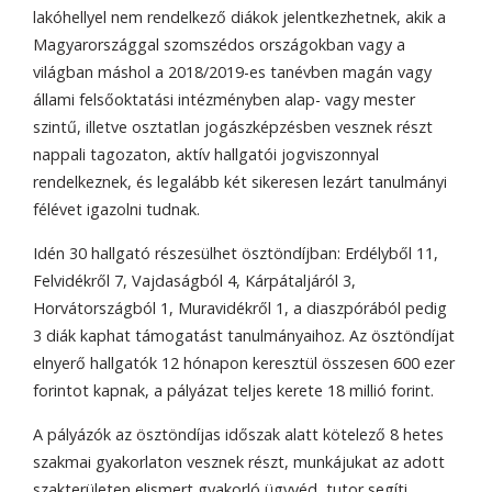
lakóhellyel nem rendelkező diákok jelentkezhetnek, akik a
Magyarországgal szomszédos országokban vagy a
világban máshol a 2018/2019-es tanévben magán vagy
állami felsőoktatási intézményben alap- vagy mester
szintű, illetve osztatlan jogászképzésben vesznek részt
nappali tagozaton, aktív hallgatói jogviszonnyal
rendelkeznek, és legalább két sikeresen lezárt tanulmányi
félévet igazolni tudnak.
Idén 30 hallgató részesülhet ösztöndíjban: Erdélyből 11,
Felvidékről 7, Vajdaságból 4, Kárpátaljáról 3,
Horvátországból 1, Muravidékről 1, a diaszpórából pedig
3 diák kaphat támogatást tanulmányaihoz. Az ösztöndíjat
elnyerő hallgatók 12 hónapon keresztül összesen 600 ezer
forintot kapnak, a pályázat teljes kerete 18 millió forint.
A pályázók az ösztöndíjas időszak alatt kötelező 8 hetes
szakmai gyakorlaton vesznek részt, munkájukat az adott
szakterületen elismert gyakorló ügyvéd, tutor segíti.