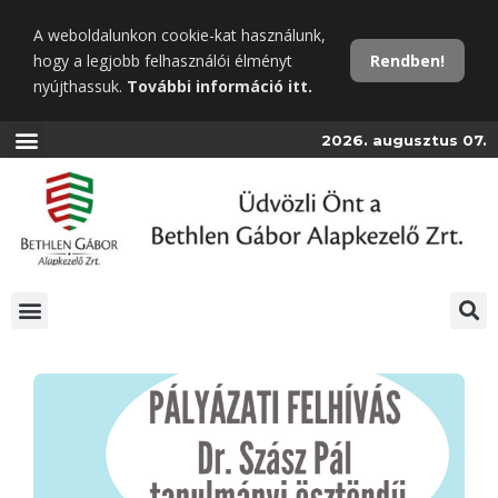
Ugrás
A weboldalunkon cookie-kat használunk,
a
hogy a legjobb felhasználói élményt
Rendben!
fő
nyújthassuk.
További információ itt.
tartalomra
2026. augusztus 07.