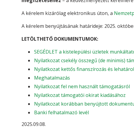
megfizetéséhez
– a kedvezményezett kérelmére 
A kérelem kizárólag elektronikus úton, a
Nemzetpo
A kérelem benyújtásának határideje: 2025. október
LETÖLTHETŐ DOKUMENTUMOK:
SEGÉDLET a kistelepülési üzletek munkálta
Nyilatkozat csekély összegű (de minimis) tá
Nyilatkozat kettős finanszírozás és lehatáro
Meghatalmazás
Nyilatkozat fel nem használt támogatásról
Nyilatkozat támogatói okirat kiadásához
Nyilatkozat korábban benyújtott dokument
Banki felhatalmazó levél
2025.09.08.