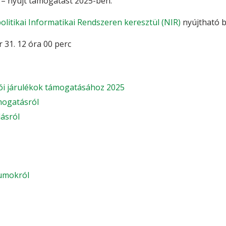
– nyújt támogatást 2025-ben.
litikai Informatikai Rendszeren keresztül (NIR)
nyújtható b
 31. 12 óra 00 perc
tói járulékok támogatásához 2025
mogatásról
lásról
umokról