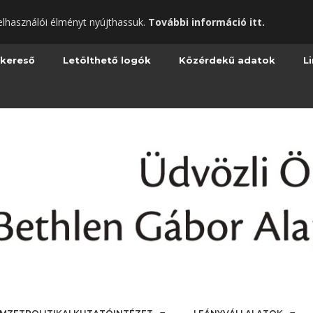
elhasználói élményt nyújthassuk.
További információ itt.
 kereső
Letölthető logók
Közérdekű adatok
L