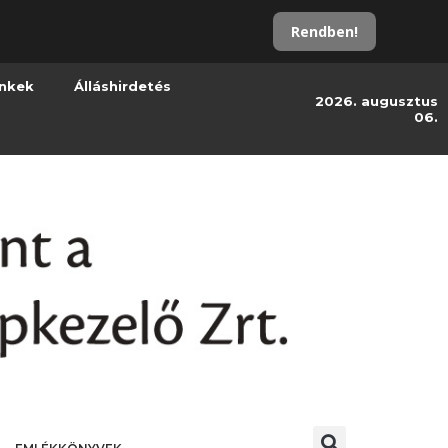
Rendben!
inkek
Álláshirdetés
2026. augusztus
06.