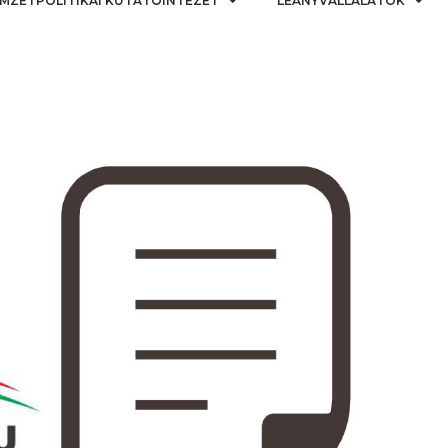
MZETPOLITIKAI KUTATÓINTÉZET
LEÁNYVÁLLALATOK