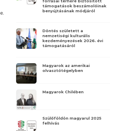
forrásai terhére biztosított
támogatások beszámolóinak
benyújtásának módjáról
e.
Döntés született a
nemzetiségi kulturális
kezdeményezések 2026. évi
támogatásáról
Magyarok az amerikai
olvasztótégelyben
Magyarok Chilében
Szülőföldön magyarul 2025
felhívás