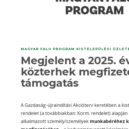
MAGYAR FALU PROGRAM KISTELEPÜLÉSI ÜZLE
Megjelent a 2025. é
közterhek megfizet
támogatás
A Gazdaság-újraindítási Akcióterv keretében a kist
rendelet (a továbbiakban: Korm. rendelet) alapj
alkalmazott személy/személyek
munkabéréhez ka