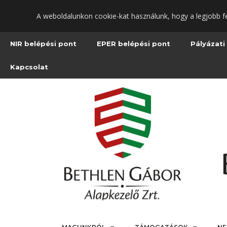
Ugrás
A weboldalunkon cookie-kat használunk, hogy a legjobb f
a
fő
tartalomra
NIR belépési pont
EPER belépési pont
Pályázati
Kapcsolat