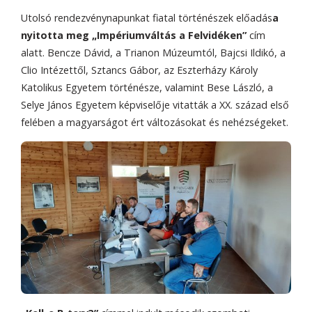
Utolsó rendezvénynapunkat fiatal történészek előadás
a
nyitotta meg „Impériumváltás a Felvidéken”
cím
alatt. Bencze Dávid, a Trianon Múzeumtól, Bajcsi Ildikó, a
Clio Intézettől, Sztancs Gábor, az Eszterházy Károly
Katolikus Egyetem történésze, valamint Bese László, a
Selye János Egyetem képviselője vitatták a XX. század első
felében a magyarságot ért változásokat és nehézségeket.