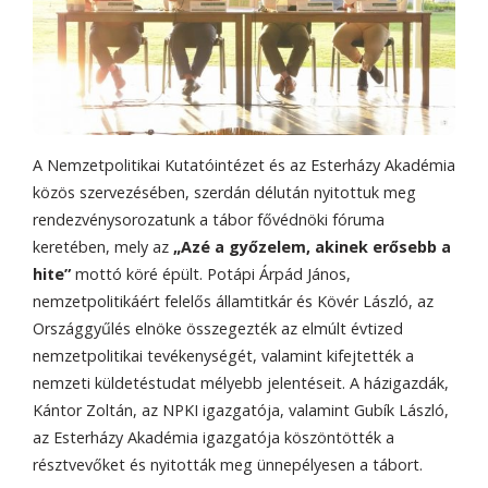
A Nemzetpolitikai Kutatóintézet és az Esterházy Akadémia
közös szervezésében, szerdán délután nyitottuk meg
rendezvénysorozatunk a tábor fővédnöki fóruma
keretében, mely az
„Azé a győzelem, akinek erősebb a
hite”
mottó köré épült. Potápi Árpád János,
nemzetpolitikáért felelős államtitkár és Kövér László, az
Országgyűlés elnöke összegezték az elmúlt évtized
nemzetpolitikai tevékenységét, valamint kifejtették a
nemzeti küldetéstudat mélyebb jelentéseit. A házigazdák,
Kántor Zoltán, az NPKI igazgatója, valamint Gubík László,
az Esterházy Akadémia igazgatója köszöntötték a
résztvevőket és nyitották meg ünnepélyesen a tábort.