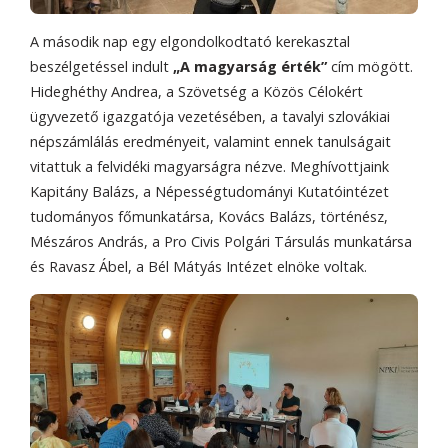
A második nap egy elgondolkodtató kerekasztal
beszélgetéssel indult
„A magyarság érték”
cím mögött.
Hideghéthy Andrea, a Szövetség a Közös Célokért
ügyvezető igazgatója vezetésében, a tavalyi szlovákiai
népszámlálás eredményeit, valamint ennek tanulságait
vitattuk a felvidéki magyarságra nézve. Meghívottjaink
Kapitány Balázs, a Népességtudományi Kutatóintézet
tudományos főmunkatársa, Kovács Balázs, történész,
Mészáros András, a Pro Civis Polgári Társulás munkatársa
és Ravasz Ábel, a Bél Mátyás Intézet elnöke voltak.