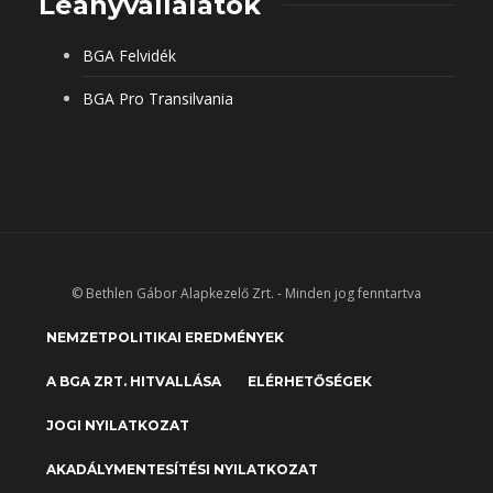
Leányvállalatok
BGA Felvidék
BGA Pro Transilvania
© Bethlen Gábor Alapkezelő Zrt. - Minden jog fenntartva
NEMZETPOLITIKAI EREDMÉNYEK
A BGA ZRT. HITVALLÁSA
ELÉRHETŐSÉGEK
JOGI NYILATKOZAT
AKADÁLYMENTESÍTÉSI NYILATKOZAT