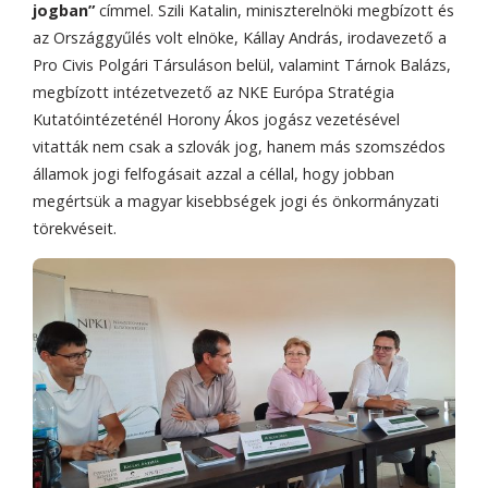
jogban”
címmel. Szili Katalin, miniszterelnöki megbízott és
az Országgyűlés volt elnöke, Kállay András, irodavezető a
Pro Civis Polgári Társuláson belül, valamint Tárnok Balázs,
megbízott intézetvezető az NKE Európa Stratégia
Kutatóintézeténél Horony Ákos jogász vezetésével
vitatták nem csak a szlovák jog, hanem más szomszédos
államok jogi felfogásait azzal a céllal, hogy jobban
megértsük a magyar kisebbségek jogi és önkormányzati
törekvéseit.