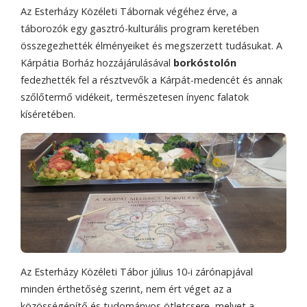
Az Esterházy Közéleti Tábornak végéhez érve, a
táborozók egy gasztró-kulturális program keretében
összegezhették élményeiket és megszerzett tudásukat. A
Kárpátia Borház hozzájárulásával
borkóstolón
fedezhették fel a résztvevők a Kárpát-medencét és annak
szőlőtermő vidékeit, természetesen ínyenc falatok
kíséretében.
Az Esterházy Közéleti Tábor július 10-i zárónapjával
minden érthetőség szerint, nem ért véget az a
közösségépítő és tudományos ötletcsere, melyet a