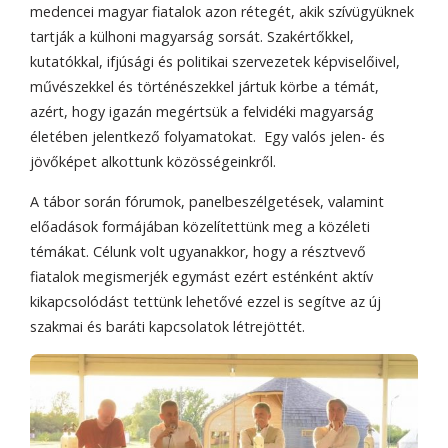
medencei magyar fiatalok azon rétegét, akik szívügyüknek
tartják a külhoni magyarság sorsát. Szakértőkkel,
kutatókkal, ifjúsági és politikai szervezetek képviselőivel,
művészekkel és történészekkel jártuk körbe a témát,
azért, hogy igazán megértsük a felvidéki magyarság
életében jelentkező folyamatokat. Egy valós jelen- és
jövőképet alkottunk közösségeinkről.
A tábor során fórumok, panelbeszélgetések, valamint
előadások formájában közelítettünk meg a közéleti
témákat. Célunk volt ugyanakkor, hogy a résztvevő
fiatalok megismerjék egymást ezért esténként aktív
kikapcsolódást tettünk lehetővé ezzel is segítve az új
szakmai és baráti kapcsolatok létrejöttét.