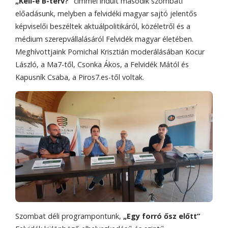
„Kell-e B-terv?”
címmel indult második szombati
előadásunk, melyben a felvidéki magyar sajtó jelentős
képviselői beszéltek aktuálpolitikáról, közéletről és a
médium szerepvállalásáról Felvidék magyar életében.
Meghívottjaink Pomichal Krisztián moderálásában Kocur
László, a Ma7-től, Csonka Ákos, a Felvidék Mától és
Kapusník Csaba, a Piros7.es-től voltak.
Szombat déli programpontunk,
„Egy forró ősz előtt”