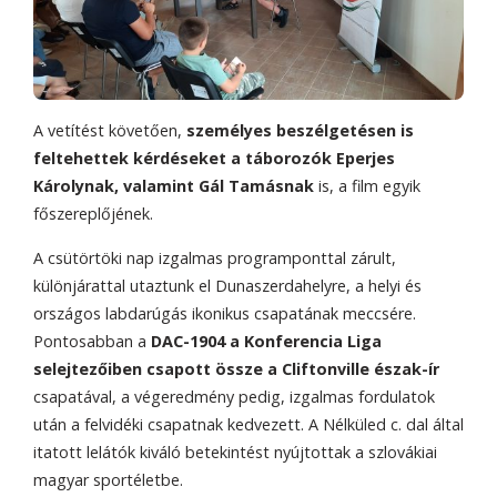
A vetítést követően,
személyes beszélgetésen is
feltehettek kérdéseket a táborozók Eperjes
Károlynak, valamint Gál Tamásnak
is, a film egyik
főszereplőjének.
A csütörtöki nap izgalmas programponttal zárult,
különjárattal utaztunk el Dunaszerdahelyre, a helyi és
országos labdarúgás ikonikus csapatának meccsére.
Pontosabban a
DAC-1904 a Konferencia Liga
selejtezőiben csapott össze a Cliftonville
észak-ír
csapatával, a végeredmény pedig, izgalmas fordulatok
után a felvidéki csapatnak kedvezett. A Nélküled c. dal által
itatott lelátók kiváló betekintést nyújtottak a szlovákiai
magyar sportéletbe.