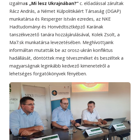
izgalma
s „Mi lesz Ukrajnában?”
c. előadással zárultak
Rácz András, a Német Külpolitikáért Társaság (DGAP)
munkatársa és Resperger István ezredes, az NKE
Hadtudományi és Honvédtisztképző Karának
tanszékvezető tanára hozzájárulásával, Kolek Zsolt, a
Ma7.sk munkatársa levezetésében. Meghívottjaink
informáltan mutatták be az orosz-ukrán konfliktus
hadállását, döntöttek meg téveszméket és beszéltek a
magyarságnak leginkább kedvező kimenetelről a
lehetséges forgatókönyvek fényében.