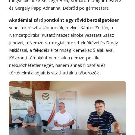
megye alelnöke Keszegh Béla, Komárom polgármestere
és Gergely Papp Adrianna, Debrőd polgármestere.
Akadémiai zárópontként egy rövid beszélgetése
n
vehettek részt a táborozók, melyet Kántor Zoltán, a
Nemzetpolitikai Kutatóintézet elnöke vezetett Szász
Jenővel, a Nemzetstratégiai Intézet elnökével és Duray
Miklóssal, a felvidéki értelmiség kiemelkedő alakjával.
Központi témaként nemcsak a nemzetpolitika
nélkülözhetetlenségét, hanem annak filozófiai és
történelmi alapjait is vitathatták a táborozók.