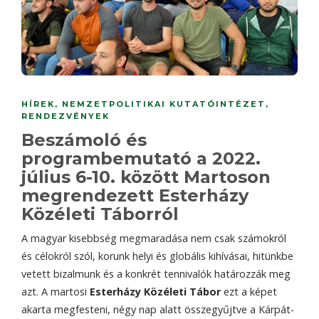
HÍREK
,
NEMZETPOLITIKAI KUTATÓINTÉZET
,
RENDEZVÉNYEK
Beszámoló és
programbemutató a 2022.
július 6-10. között Martoson
megrendezett Esterházy
Közéleti Táborról
A magyar kisebbség megmaradása nem csak számokról
és célokról szól, korunk helyi és globális kihívásai, hitünkbe
vetett bizalmunk és a konkrét tennivalók határozzák meg
azt. A martosi
Esterházy Közéleti Tábor
ezt a képet
akarta megfesteni, négy nap alatt összegyűjtve a Kárpát-