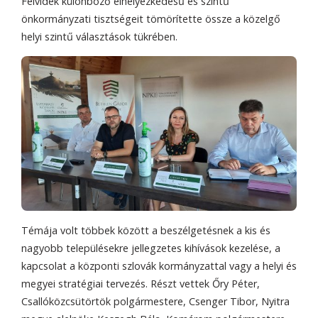
Felvidék különböző elhelyezkedésű és szintű
önkormányzati tisztségeit tömörítette össze a közelgő
helyi szintű választások tükrében.
Témája volt többek között a beszélgetésnek a kis és
nagyobb településekre jellegzetes kihívások kezelése, a
kapcsolat a központi szlovák kormányzattal vagy a helyi és
megyei stratégiai tervezés. Részt vettek Őry Péter,
Csallóközcsütörtök polgármestere, Csenger Tibor, Nyitra