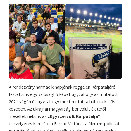
A rendezvény harmadik napjának reggelén Kárpátaljáról
festettünk egy valósághű képet úgy, ahogy az mutatott
2021 végén és úgy, ahogy most mutat, a háború kellős
közepén. Az ukrajnai magyarság bonyolult életéről
meséltek nekünk az
„Egyszervolt Kárpátalja”
beszélgetés keretében Ferenc Viktória, a Nemzetpolitikai
Kutatóintézet kutatója, Kovály Katalin és Tátrai Patrik a