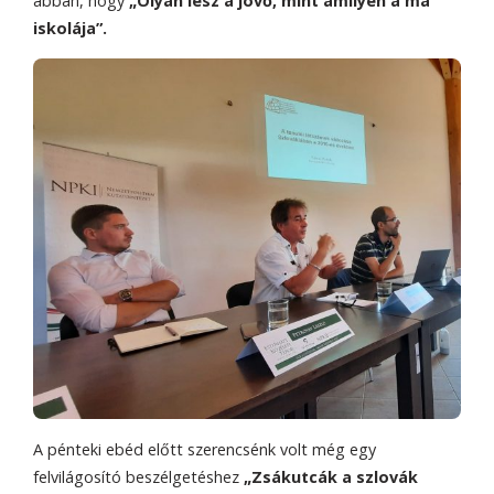
abban, hogy
„Olyan lesz a jövő, mint amilyen a ma
iskolája”.
A pénteki ebéd előtt szerencsénk volt még egy
felvilágosító beszélgetéshez
„Zsákutcák a szlovák