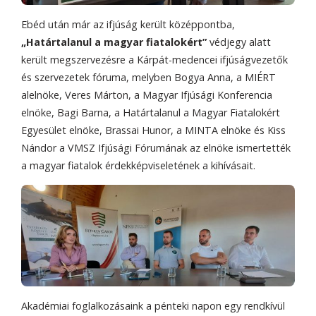
Ebéd után már az ifjúság került középpontba,
„Határtalanul a magyar fiatalokért”
védjegy alatt
került megszervezésre a Kárpát-medencei ifjúságvezetők
és szervezetek fóruma, melyben Bogya Anna, a MIÉRT
alelnöke, Veres Márton, a Magyar Ifjúsági Konferencia
elnöke, Bagi Barna, a Határtalanul a Magyar Fiatalokért
Egyesület elnöke, Brassai Hunor, a MINTA elnöke és Kiss
Nándor a VMSZ Ifjúsági Fórumának az elnöke ismertették
a magyar fiatalok érdekképviseletének a kihívásait.
Akadémiai foglalkozásaink a pénteki napon egy rendkívül