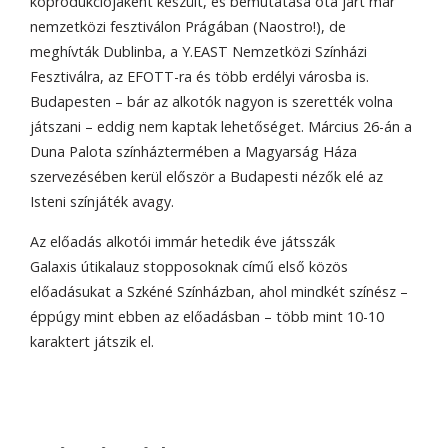
koprodukciójaként készült, és bemutatása óta járt már
nemzetközi fesztiválon Prágában (Naostro!), de
meghívták Dublinba, a Y.EAST Nemzetközi Színházi
Fesztiválra, az EFOTT-ra és több erdélyi városba is.
Budapesten – bár az alkotók nagyon is szerették volna
játszani – eddig nem kaptak lehetőséget. Március 26-án a
Duna Palota színháztermében a Magyarság Háza
szervezésében kerül először a Budapesti nézők elé az
Isteni színjáték avagy.
Az előadás alkotói immár hetedik éve játsszák
Galaxis útikalauz stopposoknak című első közös
előadásukat a Szkéné Színházban, ahol mindkét színész –
éppúgy mint ebben az előadásban – több mint 10-10
karaktert játszik el.