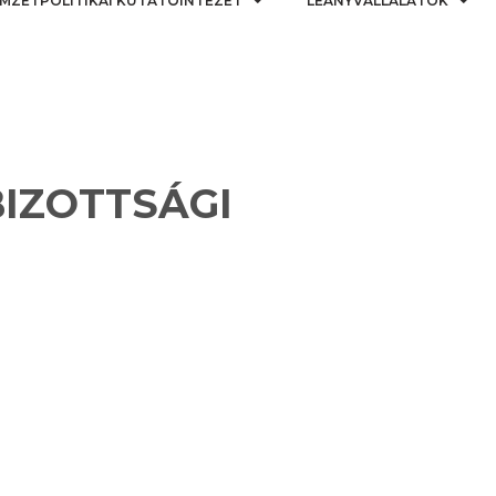
MZETPOLITIKAI KUTATÓINTÉZET
LEÁNYVÁLLALATOK
. BIZOTTSÁGI