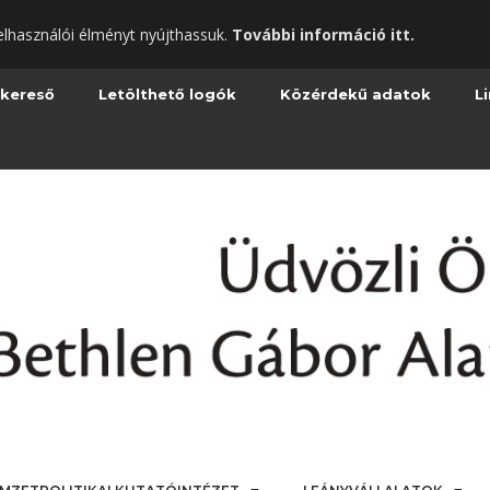
elhasználói élményt nyújthassuk.
További információ itt.
 kereső
Letölthető logók
Közérdekű adatok
L