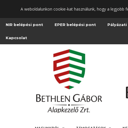
Ugrás
A weboldalunkon cookie-kat használunk, hogy a legjobb f
a
fő
tartalomra
NIR belépési pont
EPER belépési pont
Pályázati
Kapcsolat