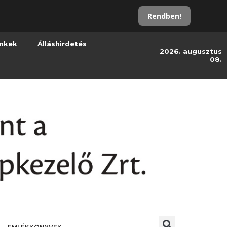
Rendben!
inkek
Álláshirdetés
2026. augusztus
08.