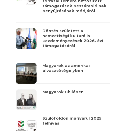
forrásai terhére biztosított
támogatások beszámolóinak
benyújtásának módjáról
Döntés született a
nemzetiségi kulturális
kezdeményezések 2026. évi
támogatásáról
Magyarok az amerikai
olvasztótégelyben
Magyarok Chilében
Szülőföldön magyarul 2025
felhívás