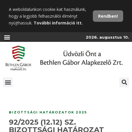
Ugrás
A weboldalunkon cookie-kat használunk,
a
hogy a legjobb felhasználói élményt
Rendben!
fő
nyújthassuk.
További információ itt.
tartalomra
2026. augusztus 10.
BIZOTTSÁGI HATÁROZATOK 2025
92/2025 (12.12) SZ.
BIZOTTSÁGI HATÁROZAT