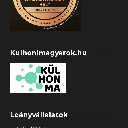
Kulhonimagyarok.hu
Leányvállalatok
BGA Felvidék