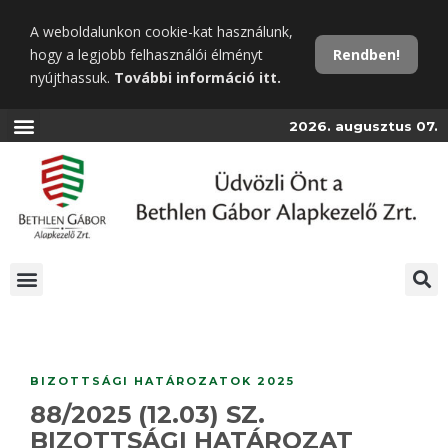
Ugrás
A weboldalunkon cookie-kat használunk,
a
hogy a legjobb felhasználói élményt
Rendben!
fő
nyújthassuk.
További információ itt.
tartalomra
2026. augusztus 07.
BIZOTTSÁGI HATÁROZATOK 2025
88/2025 (12.03) SZ.
BIZOTTSÁGI HATÁROZAT