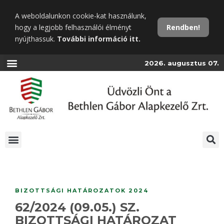
Ugrás
A weboldalunkon cookie-kat használunk,
a
hogy a legjobb felhasználói élményt
Rendben!
fő
nyújthassuk.
További információ itt.
tartalomra
2026. augusztus 07.
BIZOTTSÁGI HATÁROZATOK 2024
62/2024 (09.05.) SZ.
BIZOTTSÁGI HATÁROZAT