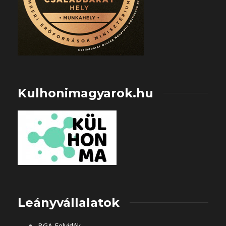
Kulhonimagyarok.hu
Leányvállalatok
BGA Felvidék