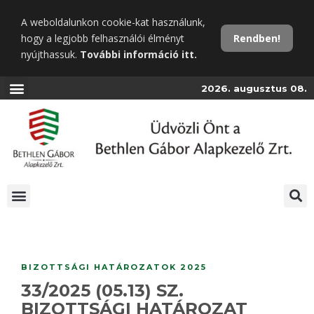
Ugrás
A weboldalunkon cookie-kat használunk,
a
hogy a legjobb felhasználói élményt
Rendben!
fő
nyújthassuk.
További információ itt.
tartalomra
2026. augusztus 08.
BIZOTTSÁGI HATÁROZATOK 2025
33/2025 (05.13) SZ.
BIZOTTSÁGI HATÁROZAT