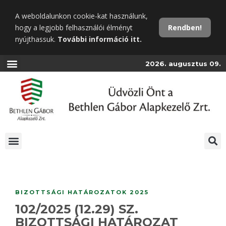
Ugrás
A weboldalunkon cookie-kat használunk,
a
hogy a legjobb felhasználói élményt
Rendben!
fő
nyújthassuk.
További információ itt.
tartalomra
2026. augusztus 09.
BIZOTTSÁGI HATÁROZATOK 2025
102/2025 (12.29) SZ.
BIZOTTSÁGI HATÁROZAT