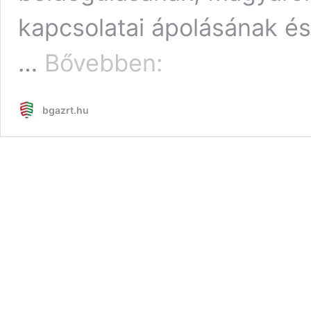
kapcsolatai ápolásának és
2025.
…
Bővebben:
évi
Erősödő
Kárpát-
bgazrt.hu
medence
Program
pályázati
kiírás